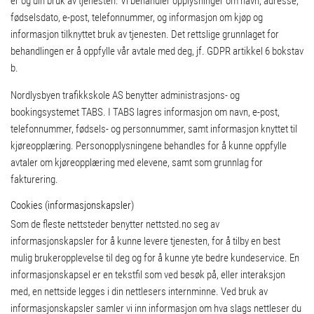
er og din bruk av tjenesten. Vi behandler opplysninger om navn, adresse,
fødselsdato, e-post, telefonnummer, og informasjon om kjøp og
informasjon tilknyttet bruk av tjenesten. Det rettslige grunnlaget for
behandlingen er å oppfylle vår avtale med deg, jf. GDPR artikkel 6 bokstav
b.
Nordlysbyen trafikkskole AS benytter administrasjons- og
bookingsystemet TABS. I TABS lagres informasjon om navn, e-post,
telefonnummer, fødsels- og personnummer, samt informasjon knyttet til
kjøreopplæring. Personopplysningene behandles for å kunne oppfylle
avtaler om kjøreopplæring med elevene, samt som grunnlag for
fakturering.
Cookies (informasjonskapsler)
Som de fleste nettsteder benytter nettsted.no seg av
informasjonskapsler for å kunne levere tjenesten, for å tilby en best
mulig brukeropplevelse til deg og for å kunne yte bedre kundeservice. En
informasjonskapsel er en tekstfil som ved besøk på, eller interaksjon
med, en nettside legges i din nettlesers internminne. Ved bruk av
informasjonskapsler samler vi inn informasjon om hva slags nettleser du