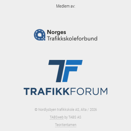
Medlem av:
© Nordlysbyen trafikkskole AS, Alta / 2026
TABSweb
by TABS AS
Teoritentamen