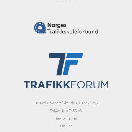
© Nordlysbyen trafikkskole AS, Alta / 2026
TABSweb
by TABS AS
Teoritentamen
Din Side