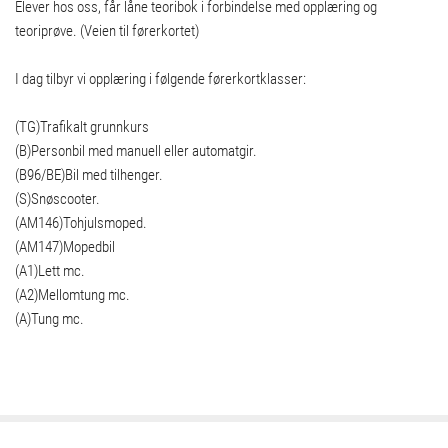
Elever hos oss, får låne teoribok i forbindelse med opplæring og
teoriprøve. (Veien til førerkortet)
I dag tilbyr vi opplæring i følgende førerkortklasser:
(TG)Trafikalt grunnkurs
(B)Personbil med manuell eller automatgir.
(B96/BE)Bil med tilhenger.
(S)Snøscooter.
(AM146)Tohjulsmoped.
(AM147)Mopedbil
(A1)Lett mc.
(A2)Mellomtung mc.
(A)Tung mc.