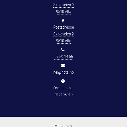
Skoleveien 9
9510 Alta
Postadresse
Skoleveien 9
9510 Alta
97 59 14 56
hei@nbts.no
Org.nummer
912108910
Medlem av: