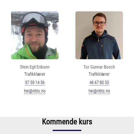
Stein Egil Eriksen
Tor Gunnar Bosch
Trafikklærer
Trafikklærer
97 59 14 56
46 67 80 53
hei@nbts.no
hei@nbts.no
Kommende kurs