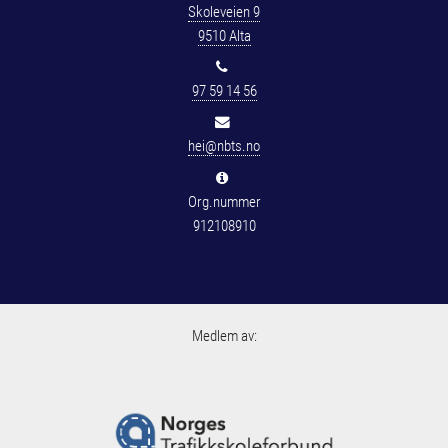
Skoleveien 9
9510 Alta
97 59 14 56
hei@nbts.no
Org.nummer
912108910
Medlem av: