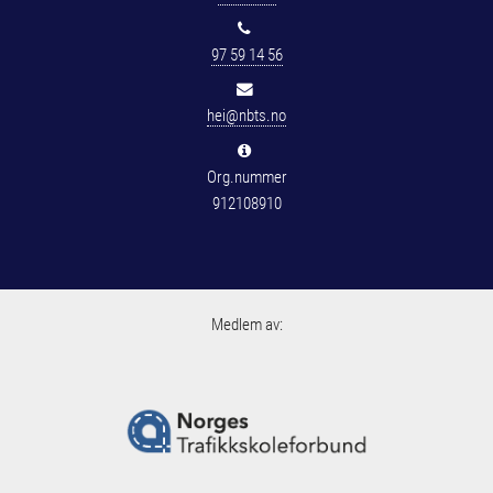
97 59 14 56
hei@nbts.no
Org.nummer
912108910
Medlem av: